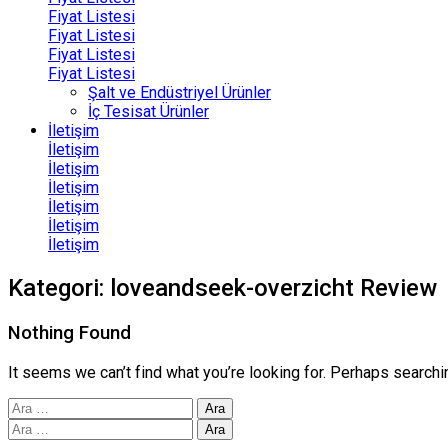
Fiyat Listesi
Fiyat Listesi
Fiyat Listesi
Fiyat Listesi
Şalt ve Endüstriyel Ürünler
İç Tesisat Ürünler
İletişim
İletişim
İletişim
İletişim
İletişim
İletişim
İletişim
Kategori:
loveandseek-overzicht Review
Nothing Found
It seems we can’t find what you’re looking for. Perhaps searchi
Arama:
Arama: