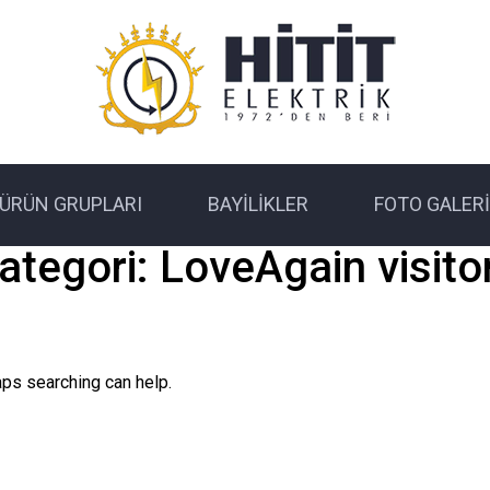
ÜRÜN GRUPLARI
BAYILIKLER
FOTO GALERI
ategori:
LoveAgain visito
aps searching can help.