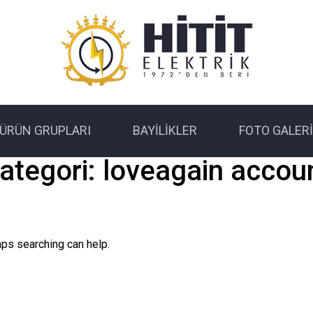
ÜRÜN GRUPLARI
BAYILIKLER
FOTO GALERI
ategori:
loveagain accou
aps searching can help.