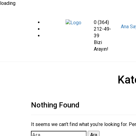
loading
0 (364)
Ana Sa
212-49-
39
Bizi
Arayın!
Kat
Nothing Found
It seems we can’t find what you’re looking for. Pe
Arama: