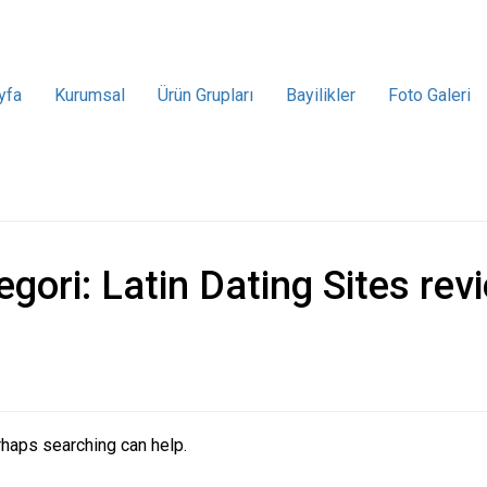
yfa
Kurumsal
Ürün Grupları
Bayilikler
Foto Galeri
egori:
Latin Dating Sites rev
rhaps searching can help.