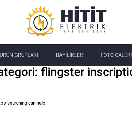
ÜRÜN GRUPLARI
BAYILIKLER
FOTO GALERI
ategori:
flingster inscript
aps searching can help.